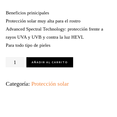
Beneficios prinicipales
Protección solar muy alta para el rostro
Advanced Spectral Technology: protección frente a
rayos UVA y UVB y contra la luz HEVL
Para todo tipo de pieles
Sun
AÑADIR AL CARRITO
Face
Pigment
Categoría:
Protección solar
Control
Fluid
FPS