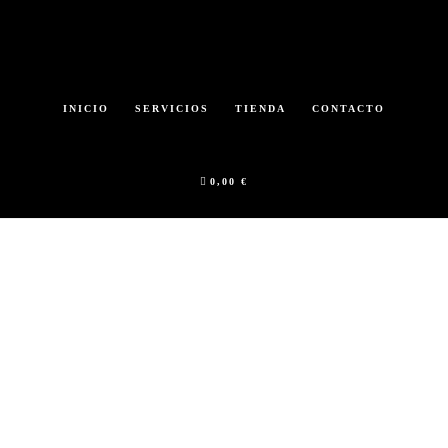
Saltar
al
contenido
INICIO
SERVICIOS
TIENDA
CONTACTO
principal
0,00 €