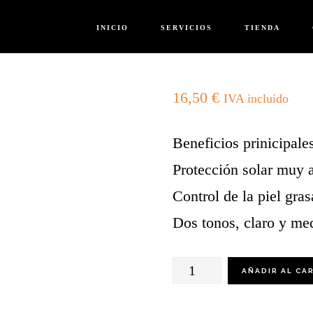
INICIO
SERVICIOS
TIENDA
16,50
€
IVA incluido
Beneficios prinicipale
Protección solar muy al
Control de la piel gras
Dos tonos, claro y med
Sun
AÑADIR AL CA
Face