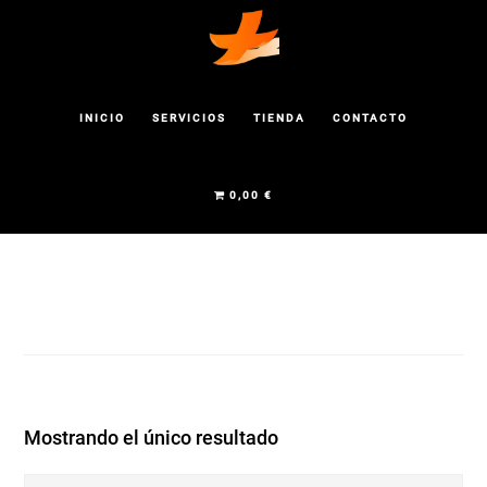
Saltar
al
contenido
INICIO
SERVICIOS
TIENDA
CONTACTO
principal
0,00 €
Mostrando el único resultado