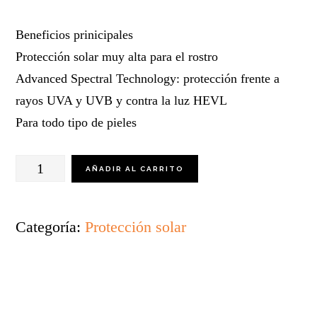
Beneficios prinicipales
Protección solar muy alta para el rostro
Advanced Spectral Technology: protección frente a
rayos UVA y UVB y contra la luz HEVL
Para todo tipo de pieles
Sun
AÑADIR AL CARRITO
Face
Pigment
Categoría:
Protección solar
Control
Fluid
FPS