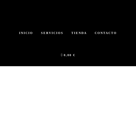
Saltar
al
contenido
INICIO
SERVICIOS
TIENDA
CONTACTO
principal
0,00 €